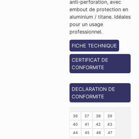
anti-perforation, avec
embout de protection en
aluminium / titane. Idéales
pour un usage
professionnel.
FICHE TECHNIQUE
CERTIFICAT DE
CONFORMITE
DECLARATION DE
CONFORMITE
36
37
38
39
40
41
42
43
44
45
46
47