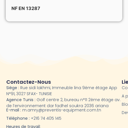
NF EN 13287
Contactez-Nous
Li
Siège :
Rue sidi lakhmi, Immeuble lina 9éme étage App
Co
N°91, 3027 SFAX- TUNISIE
A 
Agence Tunis :
Golf centre 2, bureau n°11 2ème étage av.
Bl
de l’environnement dar fadhel soukra 2036 ariana
E-mail :
m.amry@preventis-equipment.com.tn
Dev
Téléphone :
+216 74 405 145
Heures de travail: