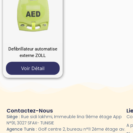
Defibrillateur automatise
externe ZOLL
Voir Détail
Contactez-Nous
Li
Siège :
Rue sidi lakhmi, Immeuble lina 9éme étage App
Co
N°91, 3027 SFAX- TUNISIE
A 
Agence Tunis :
Golf centre 2, bureau n°11 2ème étage av.