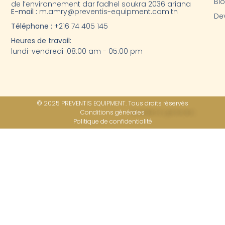
Bl
de l’environnement dar fadhel soukra 2036 ariana
E-mail :
m.amry@preventis-equipment.com.tn
Dev
Téléphone :
+216 74 405 145
Heures de travail:
lundi-vendredi :08:00 am - 05:00 pm
© 2025 PREVENTIS EQUIPMENT. Tous droits réservés
Conditions générales
Politique de confidentialité​