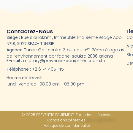
Contactez-Nous
Li
Siège :
Rue sidi lakhmi, Immeuble lina 9éme étage App
Co
N°91, 3027 SFAX- TUNISIE
A 
Agence Tunis :
Golf centre 2, bureau n°11 2ème étage av.
Bl
de l’environnement dar fadhel soukra 2036 ariana
E-mail :
m.amry@preventis-equipment.com.tn
Dev
Téléphone :
+216 74 405 145
Heures de travail:
lundi-vendredi :08:00 am - 05:00 pm
© 2025 PREVENTIS EQUIPMENT. Tous droits réservés
Conditions générales
Politique de confidentialité​