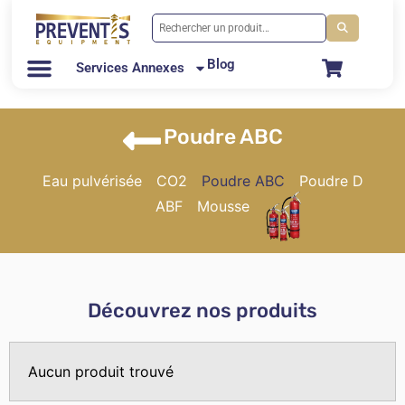
Blog
Services Annexes
Poudre ABC
Eau pulvérisée
CO2
Poudre ABC
Poudre D
ABF
Mousse
Découvrez nos produits
Aucun produit trouvé