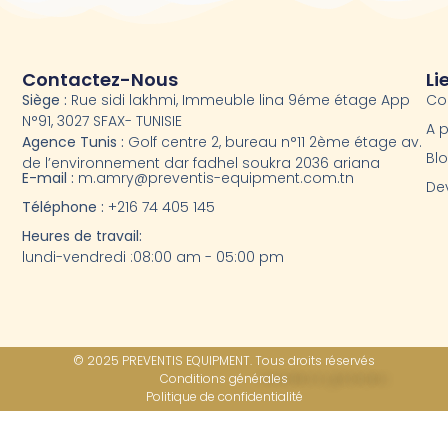
Contactez-Nous
Li
Siège :
Rue sidi lakhmi, Immeuble lina 9éme étage App
Co
N°91, 3027 SFAX- TUNISIE
A 
Agence Tunis :
Golf centre 2, bureau n°11 2ème étage av.
Bl
de l’environnement dar fadhel soukra 2036 ariana
E-mail :
m.amry@preventis-equipment.com.tn
Dev
Téléphone :
+216 74 405 145
Heures de travail:
lundi-vendredi :08:00 am - 05:00 pm
© 2025 PREVENTIS EQUIPMENT. Tous droits réservés
Conditions générales
Politique de confidentialité​