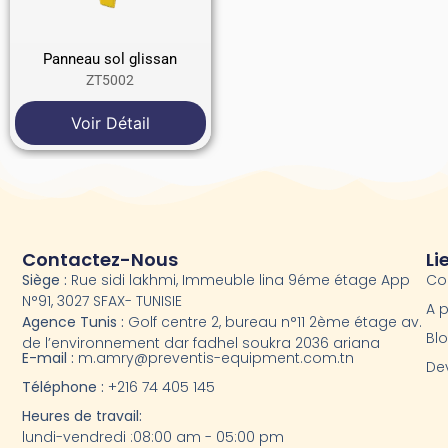
Panneau sol glissan
ZT5002
Voir Détail
Contactez-Nous
Li
Siège :
Rue sidi lakhmi, Immeuble lina 9éme étage App
Co
N°91, 3027 SFAX- TUNISIE
A 
Agence Tunis :
Golf centre 2, bureau n°11 2ème étage av.
Bl
de l’environnement dar fadhel soukra 2036 ariana
E-mail :
m.amry@preventis-equipment.com.tn
Dev
Téléphone :
+216 74 405 145
Heures de travail:
lundi-vendredi :08:00 am - 05:00 pm