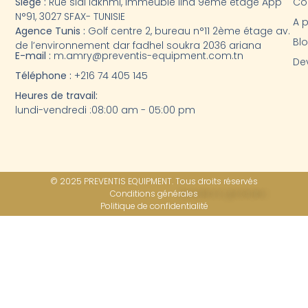
THIRARD
(0)
Siège :
Rue sidi lakhmi, Immeuble lina 9éme étage App
Co
N°91, 3027 SFAX- TUNISIE
A 
Tiger grip
(0)
Agence Tunis :
Golf centre 2, bureau n°11 2ème étage av.
Bl
Wilo
(0)
de l’environnement dar fadhel soukra 2036 ariana
E-mail :
m.amry@preventis-equipment.com.tn
Dev
Zeplin
(1)
Téléphone :
+216 74 405 145
ZOLL
(0)
Heures de travail:
lundi-vendredi :08:00 am - 05:00 pm
© 2025 PREVENTIS EQUIPMENT. Tous droits réservés
Conditions générales
Politique de confidentialité​