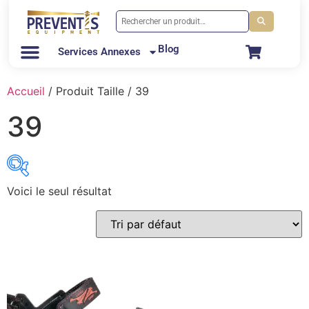
Blog
Services Annexes
Accueil
/ Produit Taille / 39
39
Voici le seul résultat
3M
(0)
Bellota
(2)
Centurion
(1)
Climax
(1)
Coverguard
(0)
Delta plus
(1)