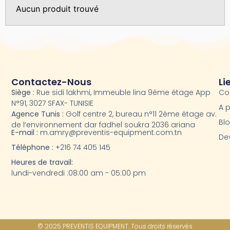
Aucun produit trouvé
Contactez-Nous
Li
Siège :
Rue sidi lakhmi, Immeuble lina 9éme étage App
Co
N°91, 3027 SFAX- TUNISIE
A 
Agence Tunis :
Golf centre 2, bureau n°11 2ème étage av.
Bl
de l’environnement dar fadhel soukra 2036 ariana
E-mail :
m.amry@preventis-equipment.com.tn
Dev
Téléphone :
+216 74 405 145
Heures de travail:
lundi-vendredi :08:00 am - 05:00 pm
© 2025 PREVENTIS EQUIPMENT. Tous droits réservés