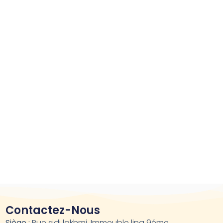
Contactez-Nous
Siège :
Rue sidi lakhmi, Immeuble lina 9éme