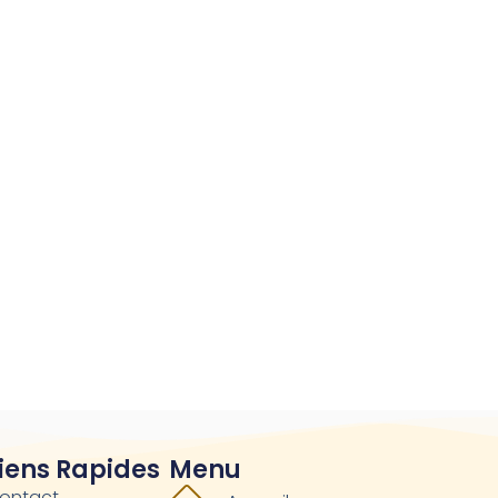
Équipements de Lutte contre l'Incendie
(20)
Équipements de Protection Collective
(21)
Équipements de Protection Individuelle
(61)
Installation de Systèmes de Sécurité
(0)
iens Rapides
Menu
ontact