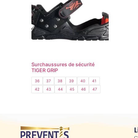
Climax
(1)
Coverguard
(0)
Delta plus
(1)
EBARA
(0)
ETNA
(0)
Hydroo
(0)
Kastelo Med
(0)
Surchaussures de sécurité
Mavinsa
(0)
TIGER GRIP
Mobiak
(0)
36
37
38
39
40
41
POK
(0)
42
43
44
45
46
47
Puma
(0)
Rainbow
(0)
Safetop
(0)
Safety Jogger
(7)
L
Sofamel
(1)
C