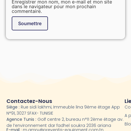
Enregistrer mon nom, mon e-mail et mon site
dans le navigateur pour mon prochain
commentaire.
Alternative:
Contactez-Nous
Li
Siège :
Rue sidi lakhmi, Immeuble lina 9éme étage App
Co
N°91, 3027 SFAX- TUNISIE
A 
Agence Tunis :
Golf centre 2, bureau n°11 2ème étage av.
Bl
de l’environnement dar fadhel soukra 2036 ariana
E-mail :
m.amry@preventis-equipment.com.tn