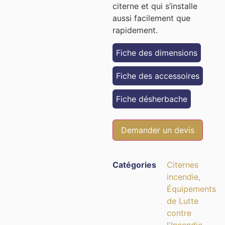
citerne et qui s’installe
aussi facilement que
rapidement.
Fiche des dimensions
Fiche des accessoires
Fiche désherbache
Demander un devis
Catégories
Citernes
incendie​
,
Équipements
de Lutte
contre
l'Incendie