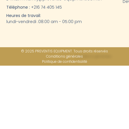
Dev
Téléphone :
+216 74 405 145
Heures de travail:
lundi-vendredi :08:00 am - 05:00 pm
© 2025 PREVENTIS EQUIPMENT. Tous droits réservés
Conditions générales
Politique de confidentialité​