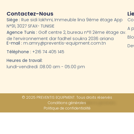
Contactez-Nous
Li
Siège :
Rue sidi lakhmi, Immeuble lina 9éme étage App
Co
N°91, 3027 SFAX- TUNISIE
A 
Agence Tunis :
Golf centre 2, bureau n°11 2ème étage av.
Bl
de l’environnement dar fadhel soukra 2036 ariana
E-mail :
m.amry@preventis-equipment.com.tn
Dev
Téléphone :
+216 74 405 145
Heures de travail:
lundi-vendredi :08:00 am - 05:00 pm
© 2025 PREVENTIS EQUIPMENT. Tous droits réservés
Conditions générales
Politique de confidentialité​