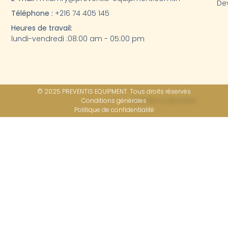
Dev
Téléphone :
+216 74 405 145
Heures de travail:
lundi-vendredi :08:00 am - 05:00 pm
© 2025 PREVENTIS EQUIPMENT. Tous droits réservés
Conditions générales
Politique de confidentialité​