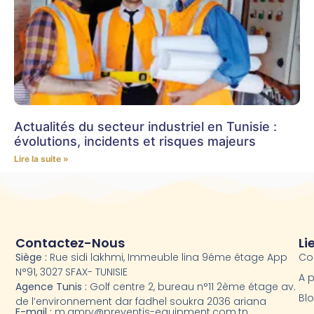
Actualités du secteur industriel en Tunisie :
évolutions, incidents et risques majeurs
Lire la suite »
Contactez-Nous
Li
Siège :
Rue sidi lakhmi, Immeuble lina 9éme étage App
Co
N°91, 3027 SFAX- TUNISIE
A 
Agence Tunis :
Golf centre 2, bureau n°11 2ème étage av.
Bl
de l’environnement dar fadhel soukra 2036 ariana
E-mail :
m.amry@preventis-equipment.com.tn