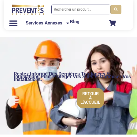
Blog
Services Annexes
Restez Informé Des Dernières Tendances Et
Innovations Pour Protéger Vos Sites Et Optimiser Vos
Installations.
RETOUR
À
L'ACCUEIL