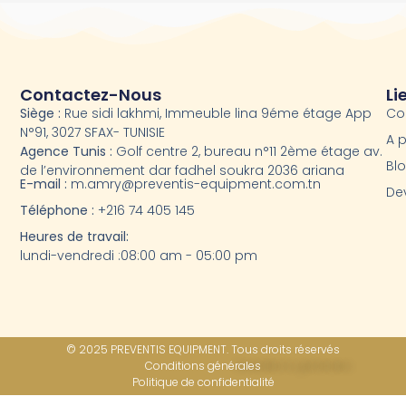
Contactez-Nous
Li
Siège :
Rue sidi lakhmi, Immeuble lina 9éme étage App
Co
N°91, 3027 SFAX- TUNISIE
A 
Agence Tunis :
Golf centre 2, bureau n°11 2ème étage av.
Bl
de l’environnement dar fadhel soukra 2036 ariana
E-mail :
m.amry@preventis-equipment.com.tn
Dev
Téléphone :
+216 74 405 145
Heures de travail:
lundi-vendredi :08:00 am - 05:00 pm
© 2025 PREVENTIS EQUIPMENT. Tous droits réservés
Conditions générales
Politique de confidentialité​