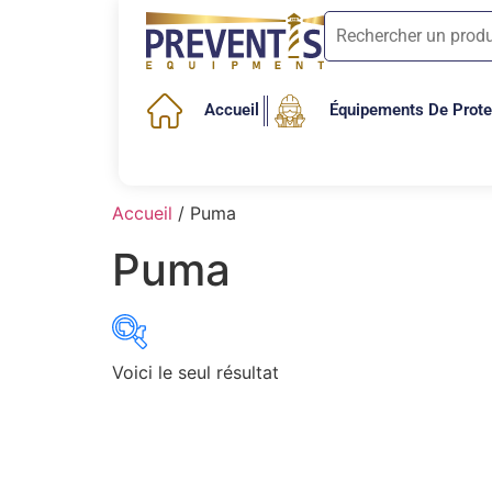
Accueil
Équipements De Protec
Accueil
/ Puma
Puma
Voici le seul résultat
3M
(0)
Bellota
(2)
Centurion
(1)