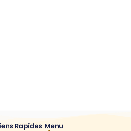
Équipements de Lutte contre l'Incendie
(20)
Équipements de Protection Collective
(21)
Équipements de Protection Individuelle
(61)
Installation de Systèmes de Sécurité
(0)
iens Rapides
Menu