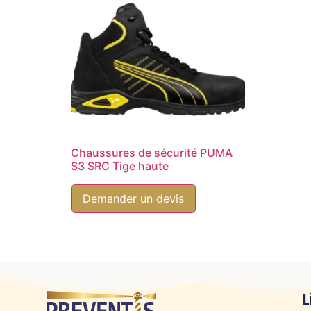
Climax
(1)
Coverguard
(0)
Delta plus
(1)
EBARA
(0)
ETNA
(0)
Hydroo
(0)
Kastelo Med
(0)
Mavinsa
(0)
Chaussures de sécurité PUMA
S3 SRC Tige haute
Mobiak
(0)
POK
(0)
Demander un devis
Puma
(0)
Rainbow
(0)
Safetop
(0)
Safety Jogger
(7)
Sofamel
(1)
L