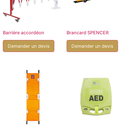
Steelpro Safety
(0)
THIRARD
(0)
Tiger grip
(0)
Wilo
(0)
Barrière accordéon
Brancard SPENCER
Zeplin
(1)
Demander un devis
Demander un devis
ZOLL
(0)