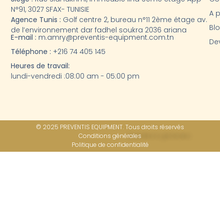
N°91, 3027 SFAX- TUNISIE
A 
Agence Tunis :
Golf centre 2, bureau n°11 2ème étage av.
Bl
de l’environnement dar fadhel soukra 2036 ariana
E-mail :
m.amry@preventis-equipment.com.tn
Dev
Téléphone :
+216 74 405 145
Heures de travail:
lundi-vendredi :08:00 am - 05:00 pm
© 2025 PREVENTIS EQUIPMENT. Tous droits réservés
Conditions générales
Politique de confidentialité​