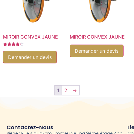
MIROIR CONVEX JAUNE
MIROIR CONVEX JAUNE
Demander un devis
Note
4.00
Demander un devis
sur 5
1
2
→
Contactez-Nous
Li
Siège :
Rue sidi lakhmi, Immeuble lina 9éme étage App
Co